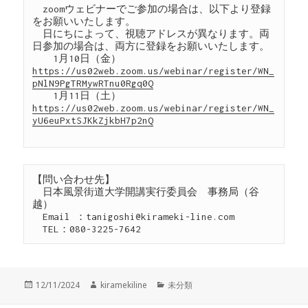
　zoomウェビナーでご参加の場合は、以下より登録
をお願いいたします。

　日にちによって、視聴アドレスが異なります。両
日参加の場合は、両方に登録をお願いいたします。

　　1月10日（金）
https://us02web.zoom.us/webinar/register/WN_
pNlN9PgTRMywRTnu0Rgq0Q
　　1月11日（土）
https://us02web.zoom.us/webinar/register/WN_
yU6euPxtSJKkZjkbH7p2nQ
【問い合わせ先】

　日本風景街道大学開講実行委員会　事務局（谷
越）

　Email ：tanigoshi@kirameki-line.com

　TEL：080-3225-7642
投
作
カ
12/11/2024
kiramekiline
未分類
稿
成
テ