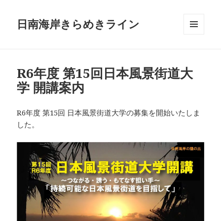
日南海岸きらめきライン
メニュ
ーとウ
ィジェ
ット
R6年度 第15回日本風景街道大
学 開講案内
R6年度 第15回 日本風景街道大学の募集を開始いたしま
した。