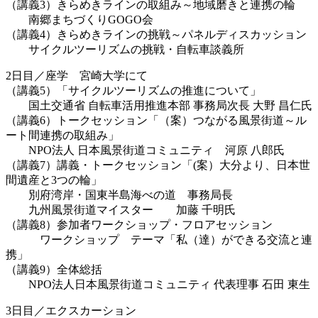
（講義3）きらめきラインの取組み～地域磨きと連携の輪
南郷まちづくりGOGO会
（講義4）きらめきラインの挑戦～パネルディスカッション
サイクルツーリズムの挑戦・自転車談義所
2日目／座学 宮崎大学にて
（講義5）「サイクルツーリズムの推進について」
国土交通省 自転車活用推進本部 事務局次長 大野 昌仁氏
（講義6）トークセッション「（案）つながる風景街道～ル
ート間連携の取組み」
NPO法人 日本風景街道コミュニティ 河原 八郎氏
（講義7）講義・トークセッション「(案）大分より、日本世
間遺産と3つの輪」
別府湾岸・国東半島海べの道 事務局長
九州風景街道マイスター 加藤 千明氏
（講義8）参加者ワークショップ・フロアセッション
ワークショップ テーマ「私（達）ができる交流と連
携」
（講義9）全体総括
NPO法人日本風景街道コミュニティ 代表理事 石田 東生
3日目／エクスカーション