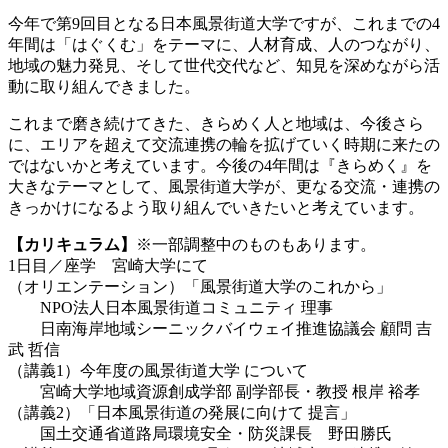
今年で第9回目となる日本風景街道大学ですが、これまでの4
年間は「はぐくむ」をテーマに、人材育成、人のつながり、
地域の魅力発見、そして世代交代など、知見を深めながら活
動に取り組んできました。
これまで磨き続けてきた、きらめく人と地域は、今後さら
に、エリアを超えて交流連携の輪を拡げていく時期に来たの
ではないかと考えています。今後の4年間は『きらめく』を
大きなテーマとして、風景街道大学が、更なる交流・連携の
きっかけになるよう取り組んでいきたいと考えています。
【カリキュラム】
※一部調整中のものもあります。
1日目／座学 宮崎大学にて
（オリエンテーション）「風景街道大学のこれから」
NPO法人日本風景街道コミュニティ 理事
日南海岸地域シーニックバイウェイ推進協議会 顧問 吉
武 哲信
（講義1）今年度の風景街道大学 について
宮崎大学地域資源創成学部 副学部長・教授 根岸 裕孝
（講義2）「日本風景街道の発展に向けて 提言」
国土交通省道路局環境安全・防災課長 野田勝氏